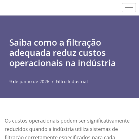
Pular
para
o
Saiba como a filtração
conteúdo
adequada reduz custos
operacionais na indústria
9 de junho de 2026
Filtro Industrial
Os custos operacionais podem ser significativamente
reduzidos quando a indústria utiliza sistemas de
filtração corretamente especificados para cada