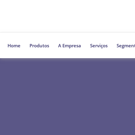
Pular
para
o
conteúdo
Home
Produtos
A Empresa
Serviços
Segmen