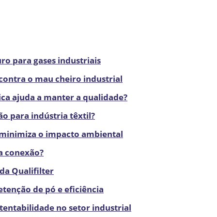
ro para gases industriais
 contra o mau cheiro industrial
nica ajuda a manter a qualidade?
ão para indústria têxtil?
 minimiza o impacto ambiental
 a conexão?
da Qualifilter
retenção de pó e eficiência
tentabilidade no setor industrial